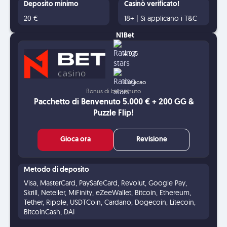
Deposito minimo
Casinò verificato!
20 €
18+ | Si applicano i T&C
N1Bet
4.9/5
Curacao
Bonus di benvenuto
Pacchetto di Benvenuto 5.000 € + 200 GG &
Puzzle Flip!
Gioca ora
Revisione
Metodo di deposito
Visa, MasterCard, PaySafeCard, Revolut, Google Pay,
Skrill, Neteller, MiFinity, eZeeWallet, Bitcoin, Ethereum,
Tether, Ripple, USDTCoin, Cardano, Dogecoin, Litecoin,
BitcoinCash, DAI