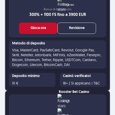
Curacao
Bonus di benvenuto
300% + 1100 FS fino a 3900 EUR
Gioca ora
Revisione
Metodo di deposito
Visa, MasterCard, PaySafeCard, Revolut, Google Pay,
Skrill, Neteller, Jetonbank, MiFinity, eZeeWallet, Flexepin,
Bitcoin, Ethereum, Tether, Ripple, USDTCoin, Cardano,
Dogecoin, Litecoin, BitcoinCash, DAI
Deposito minimo
Casinò verificato!
10 €
18+ | Si applicano i T&C
Rooster Bet Casino
4.9/5