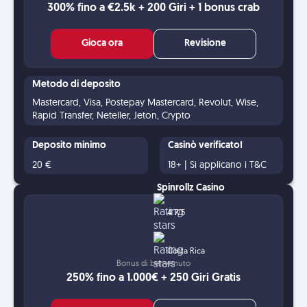
300% fino a €2.5k + 200 Giri + 1 bonus crab
Gioca ora
Revisione
Metodo di deposito
Mastercard, Visa, Postepay Mastercard, Revolut, Wise,
Rapid Transfer, Neteller, Jeton, Crypto
Deposito minimo
Casinò verificato!
20 €
18+ | Si applicano i T&C
Spinrollz Casino
4.7/5
Costa Rica
Bonus di benvenuto
250% fino a 1.000€ + 250 Giri Gratis