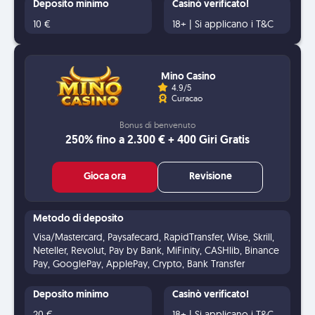
Deposito minimo
Casinò verificato!
10 €
18+ | Si applicano i T&C
Mino Casino
4.9/5
Curacao
Bonus di benvenuto
250% fino a 2.300 € + 400 Giri Gratis
Gioca ora
Revisione
Metodo di deposito
Visa/Mastercard, Paysafecard, RapidTransfer, Wise, Skrill,
Neteller, Revolut, Pay by Bank, MiFinity, CASHlib, Binance
Pay, GooglePay, ApplePay, Crypto, Bank Transfer
Deposito minimo
Casinò verificato!
20 €
18+ | Si applicano i T&C