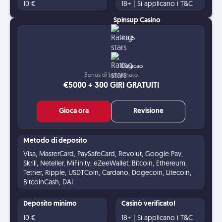
10 €
18+ | Si applicano i T&C
Spinsup Casino
4.8/5
Curacao
Bonus di benvenuto
€5000 + 300 GIRI GRATUITI
Gioca ora
Revisione
Metodo di deposito
Visa, MasterCard, PaySafeCard, Revolut, Google Pay,
Skrill, Neteller, MiFinity, eZeeWallet, Bitcoin, Ethereum,
Tether, Ripple, USDTCoin, Cardano, Dogecoin, Litecoin,
BitcoinCash, DAI
Deposito minimo
Casinò verificato!
10 €
18+ | Si applicano i T&C