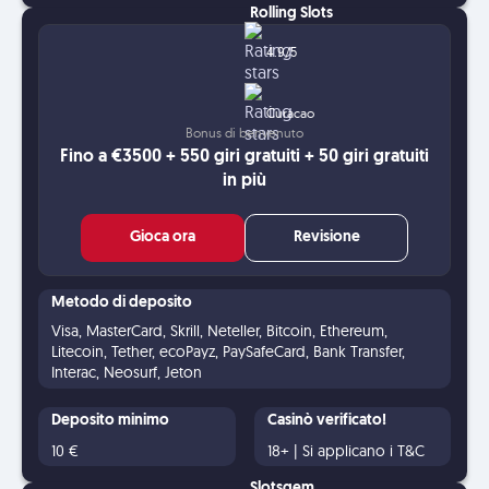
Rolling Slots
4.9/5
Curacao
Bonus di benvenuto
Fino a €3500 + 550 giri gratuiti + 50 giri gratuiti
in più
Gioca ora
Revisione
Metodo di deposito
Visa, MasterCard, Skrill, Neteller, Bitcoin, Ethereum,
Litecoin, Tether, ecoPayz, PaySafeCard, Bank Transfer,
Interac, Neosurf, Jeton
Deposito minimo
Casinò verificato!
10 €
18+ | Si applicano i T&C
Slotsgem