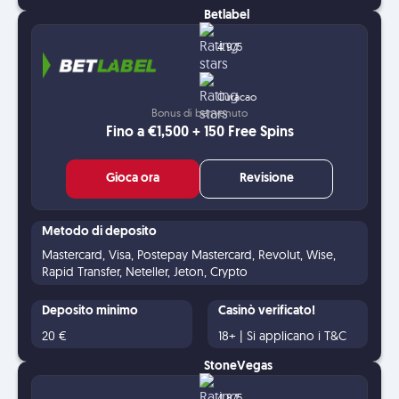
Betlabel
4.9/5
Curacao
Bonus di benvenuto
Fino a €1,500 + 150 Free Spins
Gioca ora
Revisione
Metodo di deposito
Mastercard, Visa, Postepay Mastercard, Revolut, Wise,
Rapid Transfer, Neteller, Jeton, Crypto
Deposito minimo
Casinò verificato!
20 €
18+ | Si applicano i T&C
StoneVegas
4.8/5