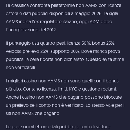
La classifica confronta piattaforme non AAMS con licenza
estera e dati pubblici disponibili a maggio 2026. La sigla
AAMS indica l’ex regolatore italiano, oggi ADM dopo
l’incorporazione del 2012.
Il punteggio usa quattro pesi: licenza 30%, bonus 25%,
velocità prelievo 25%, supporto 20%. Dove manca prova
pubblica, la cella riporta non dichiarato. Questo evita stime
non verificabili.
I migliori casino non AAMS non sono quelli con il bonus
più alto. Contano licenza, limiti, KYC e gestione reclami.
Anche i casino non AAMS che pagano possono bloccare
un prelievo se il conto non è verificato. Lo stesso vale per i
siti non AAMS che pagano.
Le posizioni riflettono dati pubblici e fonti di settore