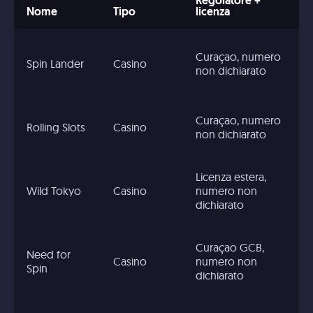
Regolatore +
Nome
Tipo
licenza
Curaçao, numero
Spin Lander
Casino
non dichiarato
Curaçao, numero
Rolling Slots
Casino
non dichiarato
Licenza estera,
Wild Tokyo
Casino
numero non
dichiarato
Curaçao GCB,
Need for
Casino
numero non
Spin
dichiarato